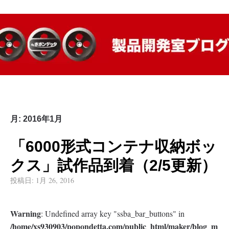
ポポンデッタ製品開発室
ポポンデッタ鉄道模型メーカー部門の情報を発信していきま
す。
ブログ
月:
2016年1月
「6000形式コンテナ収納ボッ
クス」試作品到着（2/5更新）
投稿日:
1月 26, 2016
Warning
: Undefined array key "ssba_bar_buttons" in
/home/xs930903/popondetta.com/public_html/maker/blog_m