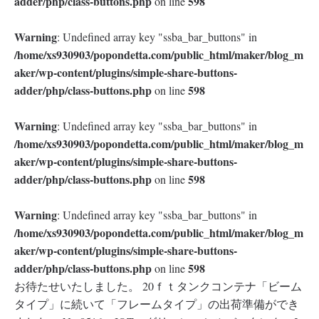
adder/php/class-buttons.php
598
on line
Warning
: Undefined array key "ssba_bar_buttons" in
/home/xs930903/popondetta.com/public_html/maker/blog_m
aker/wp-content/plugins/simple-share-buttons-
adder/php/class-buttons.php
598
on line
Warning
: Undefined array key "ssba_bar_buttons" in
/home/xs930903/popondetta.com/public_html/maker/blog_m
aker/wp-content/plugins/simple-share-buttons-
adder/php/class-buttons.php
598
on line
Warning
: Undefined array key "ssba_bar_buttons" in
/home/xs930903/popondetta.com/public_html/maker/blog_m
aker/wp-content/plugins/simple-share-buttons-
adder/php/class-buttons.php
598
on line
お待たせいたしました。 20ｆｔタンクコンテナ「ビーム
タイプ」に続いて「フレームタイプ」の出荷準備ができ