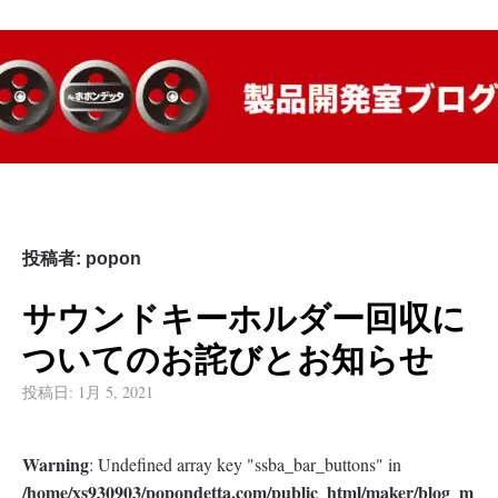
ポポンデッタ製品開発室
ポポンデッタ鉄道模型メーカー部門の情報を発信していきま
す。
ブログ
投稿者:
popon
サウンドキーホルダー回収に
ついてのお詫びとお知らせ
投稿日:
1月 5, 2021
Warning
: Undefined array key "ssba_bar_buttons" in
/home/xs930903/popondetta.com/public_html/maker/blog_m