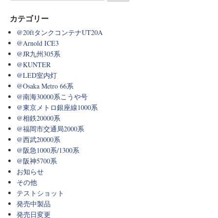
カテゴリー
@20ftタンクコンテナUT20A
@Arnold ICE3
@JR九州305系
@KUNTER
@LED室内灯
@Osaka Metro 66系
@南海30000系こうや号
@東京メトロ銀座線1000系
@相鉄20000系
@福岡市交通局2000系
@西武20000系
@阪急1000系/1300系
@阪神5700系
お知らせ
その他
テストショット
発売中製品
発売日変更