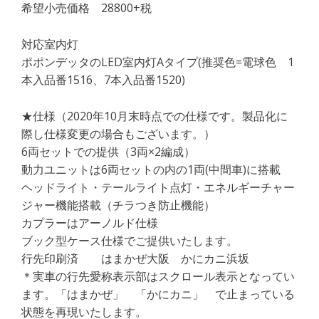
希望小売価格 28800+税​
対応室内灯
ポポンデッタのLED室内灯Aタイプ(推奨色=電球色 1
本入品番1516、7本入品番1520)
★仕様（2020年10月末時点での仕様です。製品化に
際し仕様変更の場合もございます。）​
6両セットでの提供（3両×2編成）
動力ユニットは6両セットの内の1両(中間車)に搭載
ヘッドライト・テールライト点灯・エネルギーチャー
ジャー機能搭載（チラつき防止機能）
カプラーはアーノルド仕様
ブック型ケース仕様でご提供いたします。
行先印刷済 はまかぜ大阪 かにカニ浜坂
＊実車の行先愛称表示部はスクロール表示となってい
ます。「はまかぜ」 「かにカニ」 で止まっている
状態を再現いたします。