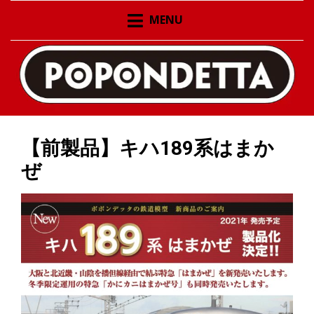
ポポンデッタの鉄道模型製品公式ページ。新作情報の発
ポポンデッタの鉄道模型
MENU
信、在庫情報
製品公式ページ 新作情報
の発信 在庫情報
【前製品】キハ189系はまか
ぜ