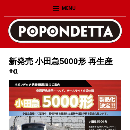
ポポンデッタの鉄道模型製品公式ページ。新作情報の発
ポポンデッタの鉄道模型
MENU
信、在庫情報
製品公式ページ 新作情報
の発信 在庫情報
新発売 小田急5000形 再生産
+α