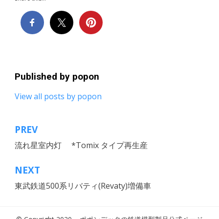
Published by
popon
View all posts by popon
PREV
投
流れ星室内灯 *Tomix タイプ再生産
稿
ナ
NEXT
ビ
東武鉄道500系リバティ(Revaty)増備車
ゲ
ー