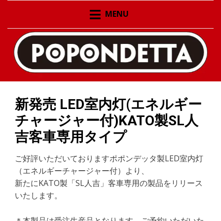
ポポンデッタの鉄道模型製品公式ページ。新作情報の発
ポポンデッタの鉄道模型
MENU
信、在庫情報
製品公式ページ 新作情報
の発信 在庫情報
新発売 LED室内灯(エネルギー
チャージャー付)KATO製SL人
吉客車専用タイプ
ご好評いただいておりますポポンデッタ製LED室内灯
（エネルギーチャージャー付）より、
新たにKATO製「SL人吉」客車専用の製品をリリース
いたします。
＊本製品は受注生産品となります。ご予約いただいた