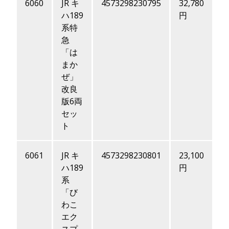
6060
JR キ
4573298230795
32,780
ハ189
円
系特
急
「は
まか
ぜ」
改良
版6両
セッ
ト
6061
JR キ
4573298230801
23,100
ハ189
円
系
「び
わこ
エク