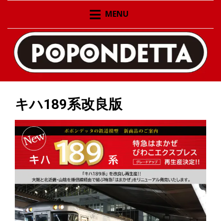
ポポンデッタの鉄道模型製品公式ページ。新作情報の発
ポポンデッタの鉄道模型
MENU
信、在庫情報
製品公式ページ 新作情報
の発信 在庫情報
キハ189系改良版